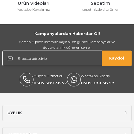
Ürün Videoları
Sepetim
Youtube Kanalımız
sepetinizdeki Ürünler
Kampanyalardan Haberdar Ol!
Hemen E-posta listemize kayıt ol, en güncel kampanyalar ve
duyuruları ilk öğrenen sen ol.
Kaydol
Müşteri Hizmetleri
WhatsApp Sipariş
0505 389 38 57
0505 389 38 57
ÜYELİK