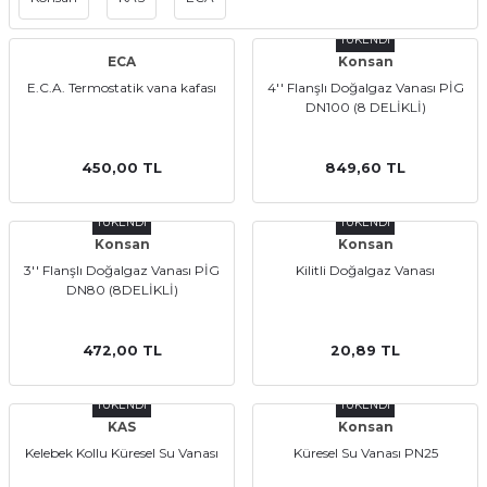
TÜKENDİ
ECA
Konsan
E.C.A. Termostatik vana kafası
4'' Flanşlı Doğalgaz Vanası PİG
DN100 (8 DELİKLİ)
450,00 TL
849,60 TL
a Bağlantısı
TÜKENDİ
TÜKENDİ
 Bağlantısı
Konsan
Konsan
3'' Flanşlı Doğalgaz Vanası PİG
Kilitli Doğalgaz Vanası
DN80 (8DELİKLİ)
472,00 TL
20,89 TL
TÜKENDİ
TÜKENDİ
KAS
Konsan
Kelebek Kollu Küresel Su Vanası
Küresel Su Vanası PN25