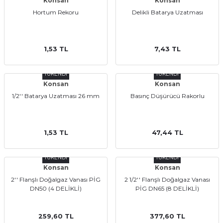
Konsan
Konsan
Hortum Rekoru
Delikli Batarya Uzatması
1,53 TL
7,43 TL
TÜKENDİ
TÜKENDİ
Konsan
Konsan
1/2'' Batarya Uzatması 26 mm
Basınç Düşürücü Rakorlu
1,53 TL
47,44 TL
TÜKENDİ
TÜKENDİ
Konsan
Konsan
2'' Flanşlı Doğalgaz Vanası PİG
2 1/2'' Flanşlı Doğalgaz Vanası
DN50 (4 DELİKLİ)
PİG DN65 (8 DELİKLİ)
259,60 TL
377,60 TL