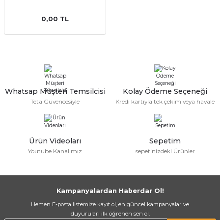
0,00 TL
a Bağlantısı
Whatsap Müşteri Temsilcisi
Kolay Ödeme Seçeneği
Teta Güvencesiyle
Kredi kartıyla tek çekim veya havale
 Bağlantısı
Ürün Videoları
Sepetim
Youtube Kanalımız
sepetinizdeki Ürünler
Kampanyalardan Haberdar Ol!
Hemen E-posta listemize kayıt ol, en güncel kampanyalar ve
duyuruları ilk öğrenen sen ol.