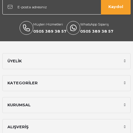
Kaydol
Müşteri Hizmetleri
WhatsApp Sipariş
0505 389 38 57
0505 389 38 57
Ekipmanları
ÜYELİK
KATEGORİLER
KURUMSAL
ALIŞVERİŞ