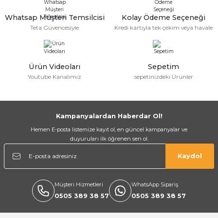
Whatsap Müşteri Temsilcisi
Kolay Ödeme Seçeneği
Teta Güvencesiyle
Kredi kartıyla tek çekim veya havale
Ekipmanları
Ürün Videoları
Sepetim
Youtube Kanalımız
sepetinizdeki Ürünler
Kampanyalardan Haberdar Ol!
Hemen E-posta listemize kayıt ol, en güncel kampanyalar ve
duyuruları ilk öğrenen sen ol.
Kaydol
Müşteri Hizmetleri
WhatsApp Sipariş
0505 389 38 57
0505 389 38 57