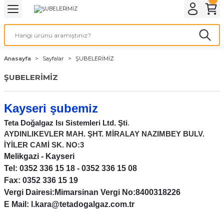
Geri Dön
Geri Dön
Geri Dön
Geri Dön
Geri Dön
Geri Dön
Geri Dön
Geri Dön
Geri Dön
Geri Dön
PMANLARI
İ KOMBİ
 SOBASI
DYATÖR
MALZEME
Duvar Tipi
Hermetik Sobalar
Anasayfa
Sayfalar
ŞUBELERİMİZ
AN
ar
n
12.000 BTU
Dikey 11000 Seri
ŞUBELERİMİZ
ı
ZAN
malar
ofben
n
18.000 BTU
11000 Seri
Kayseri şubemiz
24.000 BTU
Modern Seri
Teta Doğalgaz Isı Sistemleri Ltd. Şti
.
AYDINLIKEVLER MAH. ŞHT. MİRALAY NAZIMBEY BULV.
ntı Seti
9.000 BTU
Klasik Seri
İYİLER CAMİ SK. NO:3
Melikgazi - Kayseri
Klasik Camlı Seri
Tel: 0352 336 15 18 - 0352 336 15 08
Fax: 0352 336 15 19
Vergi Dairesi:
Mimarsinan
Vergi No:
8400318226
E Mail:
l.kara@tetadogalgaz.com.tr