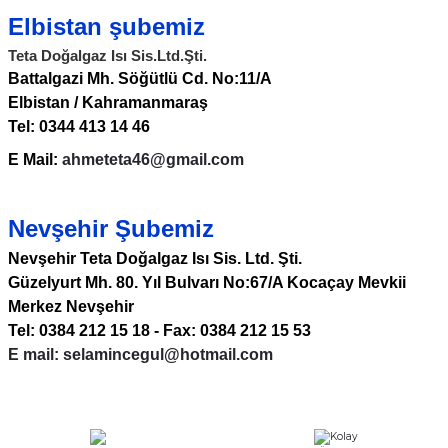
Elbistan şubemiz
Teta Doğalgaz Isı Sis.Ltd.Şti.
Battalgazi Mh. Söğütlü Cd. No:11/A
Elbistan / Kahramanmaraş
Tel: 0344 413 14 46
E Mail:
ahmeteta46@gmail.com
a Bağlantısı
 Bağlantısı
Nevşehir Şubemiz
Nevşehir Teta Doğalgaz Isı Sis. Ltd. Şti.
Güzelyurt Mh. 80. Yıl Bulvarı No:67/A Kocaçay Mevkii
Merkez Nevşehir
Tel: 0384 212 15 18 - Fax: 0384 212 15 53
E mail: selamincegul@hotmail.com