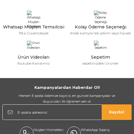
Whatsap Müşteri Temsilcisi
Kolay Ödeme Seçeneği
Teta Güvencesiyle
Kredi kartıyla tek çekim veya havale
a Bağlantısı
Ürün Videoları
Sepetim
Youtube Kanalımız
sepetinizdeki Ürünler
 Bağlantısı
Kampanyalardan Haberdar Ol!
Hemen E-posta listemize kayıt ol, en güncel kampanyalar ve
duyuruları ilk öğrenen sen ol.
Kaydol
Müşteri Hizmetleri
WhatsApp Sipariş