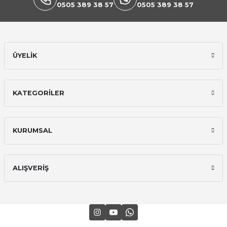
0505 389 38 57
0505 389 38 57
ÜYELİK
Ekipmanları
KATEGORİLER
KURUMSAL
ALIŞVERİŞ