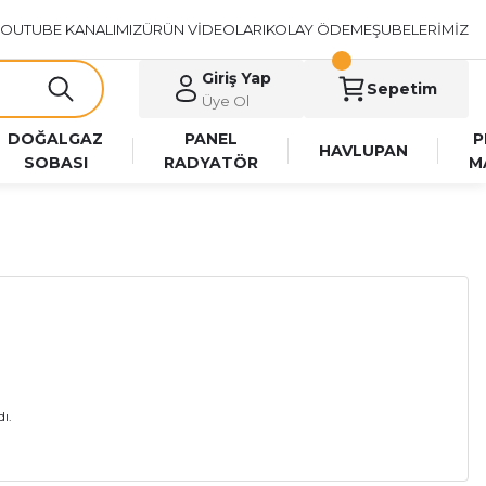
OUTUBE KANALIMIZ
ÜRÜN VİDEOLARI
KOLAY ÖDEME
ŞUBELERİMİZ
Giriş Yap
Sepetim
Üye Ol
DOĞALGAZ
PANEL
P
HAVLUPAN
SOBASI
RADYATÖR
M
ı.