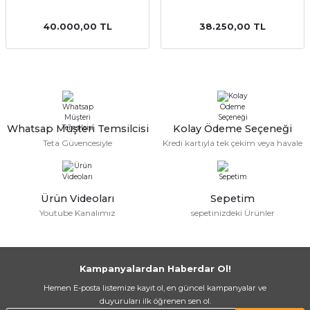
40.000,00 TL
38.250,00 TL
a Bağlantısı
Whatsap Müşteri Temsilcisi
Kolay Ödeme Seçeneği
Teta Güvencesiyle
Kredi kartıyla tek çekim veya havale
 Bağlantısı
Ürün Videoları
Sepetim
Youtube Kanalımız
sepetinizdeki Ürünler
Kampanyalardan Haberdar Ol!
Hemen E-posta listemize kayıt ol, en güncel kampanyalar ve
duyuruları ilk öğrenen sen ol.