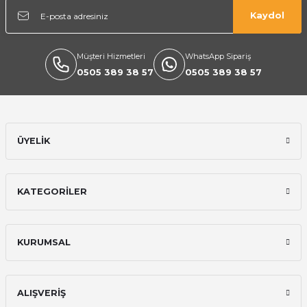
Kaydol
Müşteri Hizmetleri
WhatsApp Sipariş
0505 389 38 57
0505 389 38 57
Ekipmanları
ÜYELİK
KATEGORİLER
KURUMSAL
ALIŞVERİŞ