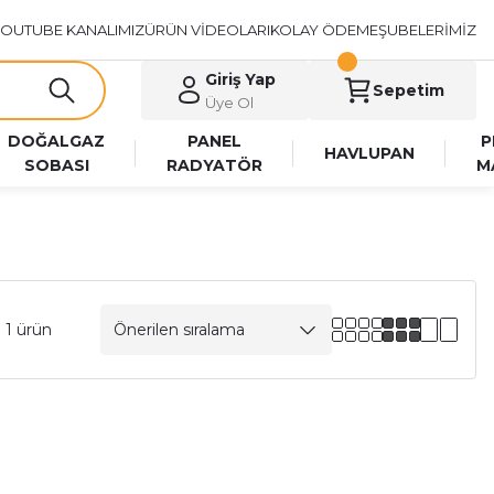
OUTUBE KANALIMIZ
ÜRÜN VİDEOLARI
KOLAY ÖDEME
ŞUBELERİMİZ
Giriş Yap
Sepetim
Üye Ol
DOĞALGAZ
PANEL
P
HAVLUPAN
SOBASI
RADYATÖR
M
 1 ürün