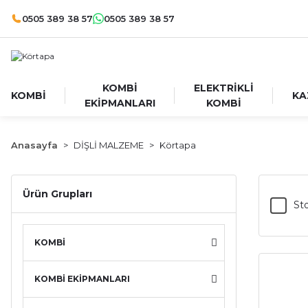
0505 389 38 57
0505 389 38 57
KOMBİ
ELEKTRİKLİ
KOMBİ
KA
EKİPMANLARI
KOMBİ
Anasayfa
DİŞLİ MALZEME
Körtapa
Ürün Grupları
Sto
KOMBİ
KOMBİ EKİPMANLARI