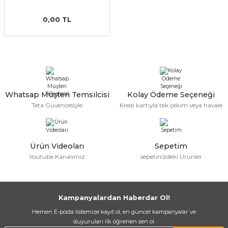
0,00 TL
a Bağlantısı
Whatsap Müşteri Temsilcisi
Kolay Ödeme Seçeneği
Teta Güvencesiyle
Kredi kartıyla tek çekim veya havale
 Bağlantısı
Ürün Videoları
Sepetim
Youtube Kanalımız
sepetinizdeki Ürünler
Kampanyalardan Haberdar Ol!
Hemen E-posta listemize kayıt ol, en güncel kampanyalar ve
duyuruları ilk öğrenen sen ol.