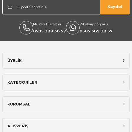
Kaydol
Müşteri Hizmetleri
WhatsApp Sipariş
0505 389 38 57
0505 389 38 57
Ekipmanları
ÜYELİK
KATEGORİLER
KURUMSAL
ALIŞVERİŞ