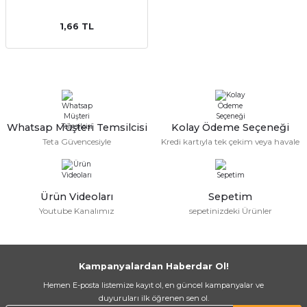
1,66 TL
a Bağlantısı
Whatsap Müşteri Temsilcisi
Kolay Ödeme Seçeneği
Teta Güvencesiyle
Kredi kartıyla tek çekim veya havale
 Bağlantısı
Ürün Videoları
Sepetim
Youtube Kanalımız
sepetinizdeki Ürünler
Kampanyalardan Haberdar Ol!
Hemen E-posta listemize kayıt ol, en güncel kampanyalar ve
duyuruları ilk öğrenen sen ol.