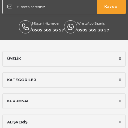
Kaydol
Müşteri Hizmetleri
WhatsApp Sipariş
0505 389 38 57
0505 389 38 57
Ekipmanları
ÜYELİK
KATEGORİLER
KURUMSAL
ALIŞVERİŞ