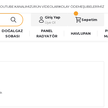
OUTUBE KANALIMIZ
ÜRÜN VİDEOLARI
KOLAY ÖDEME
ŞUBELERİMİZ
Giriş Yap
Sepetim
Üye Ol
DOĞALGAZ
PANEL
P
HAVLUPAN
SOBASI
RADYATÖR
M
ı.