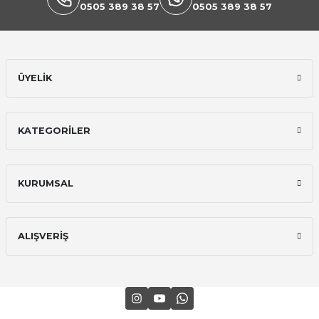
0505 389 38 57
0505 389 38 57
ÜYELİK
Ekipmanları
KATEGORİLER
KURUMSAL
ALIŞVERİŞ