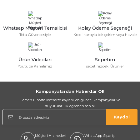
Whatsap Müşteri Temsilcisi
Kolay Ödeme Seçeneği
Teta Güvencesiyle
Kredi kartıyla tek çekim veya havale
a Bağlantısı
Ürün Videoları
Sepetim
Youtube Kanalımız
sepetinizdeki Ürünler
 Bağlantısı
Kampanyalardan Haberdar Ol!
Hemen E-posta listemize kayıt ol, en güncel kampanyalar ve
duyuruları ilk öğrenen sen ol.
Kaydol
Müşteri Hizmetleri
WhatsApp Sipariş