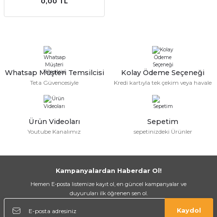
0,00 TL
Whatsap Müşteri Temsilcisi
Kolay Ödeme Seçeneği
Teta Güvencesiyle
Kredi kartıyla tek çekim veya havale
Ürün Videoları
Sepetim
Youtube Kanalımız
sepetinizdeki Ürünler
Kampanyalardan Haberdar Ol!
Hemen E-posta listemize kayıt ol, en güncel kampanyalar ve
duyuruları ilk öğrenen sen ol.
Kaydol