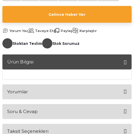
Gelince Haber Ver
Yorum Yaz
Tavsiye Et
Paylaş
Karşılaştır
Stoktan Teslim
Stok Sorunuz
a Bağlantısı
Ürün Bilgisi
 Bağlantısı
Yorumlar
Soru & Cevap
Bu ürüne ilk yorumu siz yapın!
Taksit Seçenekleri