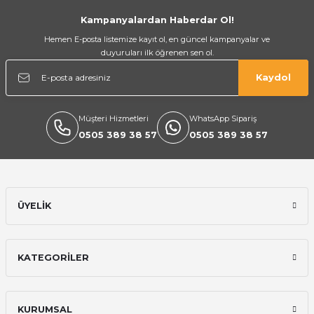
Gönder
Kampanyalardan Haberdar Ol!
Hemen E-posta listemize kayıt ol, en güncel kampanyalar ve
duyuruları ilk öğrenen sen ol.
Kaydol
Müşteri Hizmetleri
WhatsApp Sipariş
0505 389 38 57
0505 389 38 57
ÜYELİK
KATEGORİLER
KURUMSAL