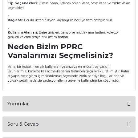
Tip Seçenekleri:
Küresel Vana, Kelebek Volan Vana, Stop Vana ve Yıldız Volan
seçenekleri.
Bağlantı:
Her iki uçtan füzyon kaynağı ile boruya tam entegre olur.
Kullanım Alanları:
Daire girişleri, banyo ve mutfak ana hatları, kolektör
girişleri ve endüstriyel sıvı iletim hatları.
Neden Bizim PPRC
Vanalarımızı Seçmelisiniz?
Vana, bir tesisatın en sık kullanılan ve arızaya en müsait parçasıdır.
Ürünlerimiz, binlerce kez açma-kapama testinden geçirilerek üretilmiştir. Kalın
et yapısı ve sağlam iç mekanizması sayesinde, zorlu şantiye koşullarında ve
yüksek debili hatlarda profesyonellerin güvenle kullandığı bir çözümdür.
Yorumlar
Soru & Cevap
Bu ürüne ilk yorumu siz yapın!