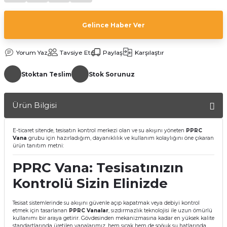
Gelince Haber Ver
Yorum Yaz
Tavsiye Et
Paylaş
Karşılaştır
Stoktan Teslim
Stok Sorunuz
a Bağlantısı
Ürün Bilgisi
 Bağlantısı
E-ticaret sitende, tesisatın kontrol merkezi olan ve su akışını yöneten
PPRC
Vana
grubu için hazırladığım, dayanıklılık ve kullanım kolaylığını öne çıkaran
ürün tanıtım metni:
PPRC Vana: Tesisatınızın
Kontrolü Sizin Elinizde
Tesisat sistemlerinde su akışını güvenle açıp kapatmak veya debiyi kontrol
etmek için tasarlanan
PPRC Vanalar
, sızdırmazlık teknolojisi ile uzun ömürlü
kullanımı bir araya getirir. Gövdesinden mekanizmasına kadar en yüksek kalite
standartlarında üretilen vanalarımız, hem sıcak hem de soğuk su hatlarında