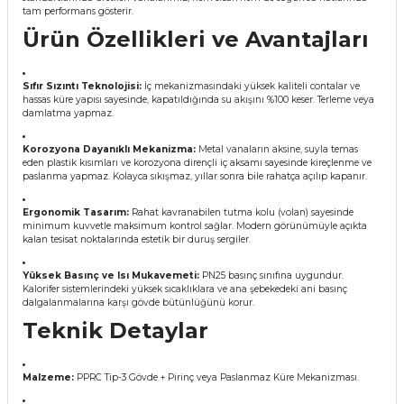
tam performans gösterir.
Ürün Özellikleri ve Avantajları
Sıfır Sızıntı Teknolojisi:
İç mekanizmasındaki yüksek kaliteli contalar ve
hassas küre yapısı sayesinde, kapatıldığında su akışını %100 keser. Terleme veya
Ekipmanları
damlatma yapmaz.
Korozyona Dayanıklı Mekanizma:
Metal vanaların aksine, suyla temas
eden plastik kısımları ve korozyona dirençli iç aksamı sayesinde kireçlenme ve
paslanma yapmaz. Kolayca sıkışmaz, yıllar sonra bile rahatça açılıp kapanır.
Ergonomik Tasarım:
Rahat kavranabilen tutma kolu (volan) sayesinde
minimum kuvvetle maksimum kontrol sağlar. Modern görünümüyle açıkta
kalan tesisat noktalarında estetik bir duruş sergiler.
Yüksek Basınç ve Isı Mukavemeti:
PN25 basınç sınıfına uygundur.
Kalorifer sistemlerindeki yüksek sıcaklıklara ve ana şebekedeki ani basınç
dalgalanmalarına karşı gövde bütünlüğünü korur.
Teknik Detaylar
Malzeme:
PPRC Tip-3 Gövde + Pirinç veya Paslanmaz Küre Mekanizması.