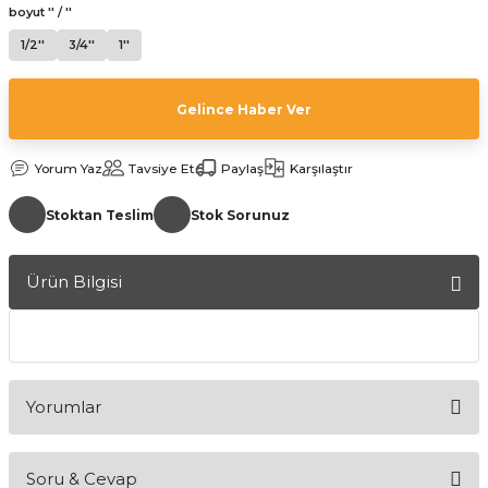
boyut '' / ''
1/2''
3/4''
1''
Gelince Haber Ver
Yorum Yaz
Tavsiye Et
Paylaş
Karşılaştır
a Bağlantısı
Stoktan Teslim
Stok Sorunuz
 Bağlantısı
Ürün Bilgisi
Yorumlar
Soru & Cevap