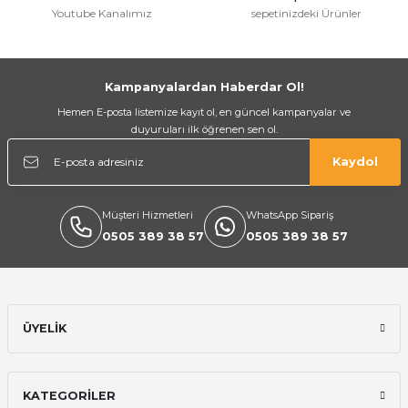
Youtube Kanalımız
sepetinizdeki Ürünler
Gönder
Kampanyalardan Haberdar Ol!
Hemen E-posta listemize kayıt ol, en güncel kampanyalar ve
duyuruları ilk öğrenen sen ol.
Kaydol
Müşteri Hizmetleri
WhatsApp Sipariş
0505 389 38 57
0505 389 38 57
ÜYELİK
KATEGORİLER