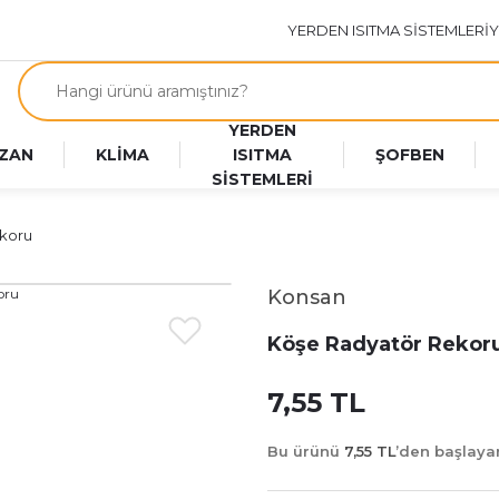
YERDEN ISITMA SİSTEMLERİ
Y
YERDEN
ZAN
KLİMA
ISITMA
ŞOFBEN
SİSTEMLERİ
koru
Konsan
Köşe Radyatör Rekor
7,55 TL
Bu ürünü
7,55 TL
’den başlay