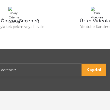
y Ödeme Seçeneği
Ürün Videola
tıyla tek çekim veya havale
Youtube Kanalım
Gönder
Kaydol