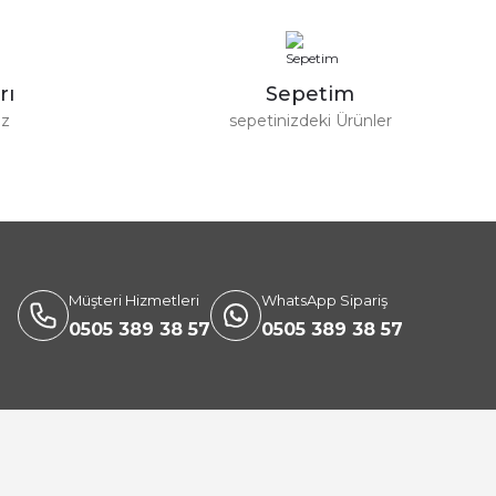
rı
Sepetim
ız
sepetinizdeki Ürünler
Müşteri Hizmetleri
WhatsApp Sipariş
0505 389 38 57
0505 389 38 57