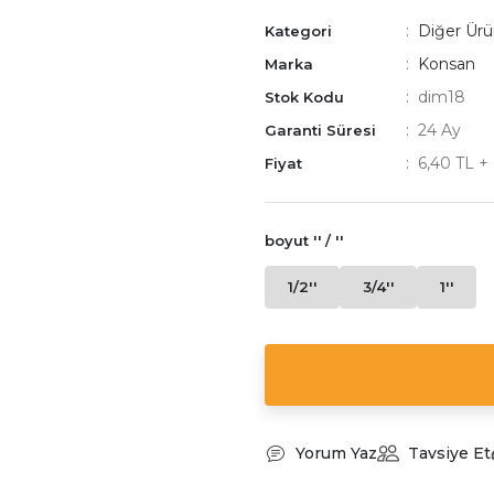
Diğer Ürü
Kategori
Konsan
Marka
dim18
Stok Kodu
24 Ay
Garanti Süresi
6,40 TL 
Fiyat
boyut '' / ''
1/2''
3/4''
1''
Yorum Yaz
Tavsiye Et