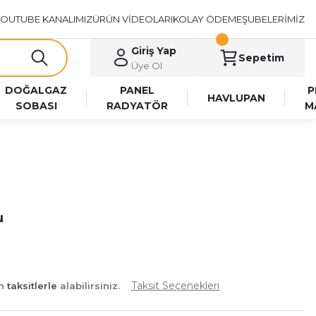
OUTUBE KANALIMIZ
ÜRÜN VİDEOLARI
KOLAY ÖDEME
ŞUBELERİMİZ
Giriş Yap
Sepetim
Üye Ol
DOĞALGAZ
PANEL
P
HAVLUPAN
SOBASI
RADYATÖR
M
u
Taksit Seçenekleri
an
taksitlerle
alabilirsiniz.