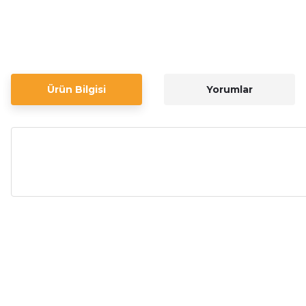
Ürün Bilgisi
Yorumlar
Bu ürünün fiyat bilgisi, resim, ürün açıklamalarında ve diğer ko
Görüş ve önerileriniz için teşekkür ederiz.
Ürün resmi kalitesiz, bozuk veya görüntülenemiyor.
Ürün açıklamasında eksik bilgiler bulunuyor.