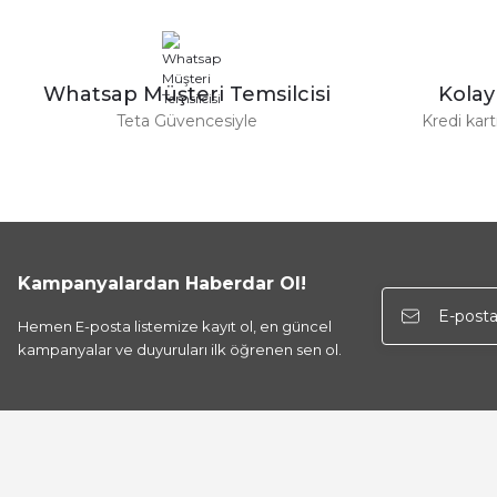
Ürün bilgilerinde hatalar bulunuyor.
Ürün fiyatı diğer sitelerden daha pahalı.
Bu ürüne benzer farklı alternatifler olmalı.
Whatsap Müşteri Temsilcisi
Kola
Teta Güvencesiyle
Kredi kar
Kampanyalardan Haberdar Ol!
Hemen E-posta listemize kayıt ol, en güncel
kampanyalar ve duyuruları ilk öğrenen sen ol.