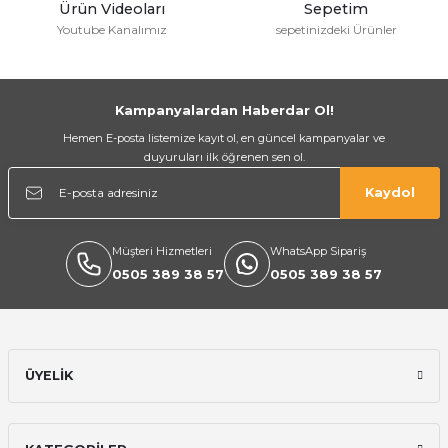
Ürün Videoları
Sepetim
Youtube Kanalımız
sepetinizdeki Ürünler
Gönder
Kampanyalardan Haberdar Ol!
Hemen E-posta listemize kayıt ol, en güncel kampanyalar ve
duyuruları ilk öğrenen sen ol.
Kaydol
Müşteri Hizmetleri
WhatsApp Sipariş
0505 389 38 57
0505 389 38 57
ÜYELİK