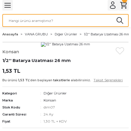
Geri Dön
Geri Dön
Geri Dön
Geri Dön
Geri Dön
Geri Dön
Geri Dön
Geri Dön
Geri Dön
Geri Dön
PMANLARI
İ KOMBİ
 SOBASI
DYATÖR
MALZEME
Duvar Tipi
Hermetik Sobalar
Anasayfa
VANA GRUBU
Diğer Ürünler
1/2'' Batarya Uzatması 26 mm
AN
ar
n
12.000 BTU
Dikey 11000 Seri
Konsan
ı
ZAN
malar
ofben
n
18.000 BTU
11000 Seri
1/2'' Batarya Uzatması 26 mm
24.000 BTU
Modern Seri
1,53 TL
Taksit Seçenekleri
Bu ürünü
1,53 TL
’den başlayan
taksitlerle
alabilirsiniz.
ntı Seti
9.000 BTU
Klasik Seri
Diğer Ürünler
Kategori
Klasik Camlı Seri
Konsan
Marka
dim07
Stok Kodu
24 Ay
Garanti Süresi
1,30 TL + KDV
Fiyat