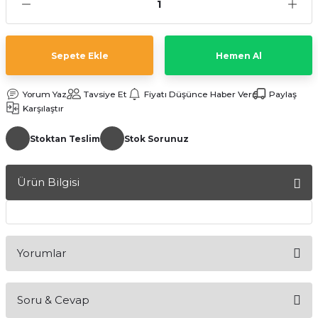
Sepete Ekle
Hemen Al
Yorum Yaz
Tavsiye Et
Fiyatı Düşünce Haber Ver
Paylaş
Karşılaştır
a Bağlantısı
Stoktan Teslim
Stok Sorunuz
 Bağlantısı
Ürün Bilgisi
Yorumlar
Soru & Cevap
Bu ürüne ilk yorumu siz yapın!