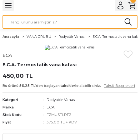
Geri Dön
Geri Dön
Geri Dön
Geri Dön
Geri Dön
Geri Dön
Geri Dön
Geri Dön
Geri Dön
Geri Dön
PMANLARI
İ KOMBİ
 SOBASI
DYATÖR
MALZEME
Duvar Tipi
Hermetik Sobalar
Anasayfa
VANA GRUBU
Radyatör Vanası
E.C.A. Termostatik vana kafas
AN
ar
n
12.000 BTU
Dikey 11000 Seri
ECA
ı
ZAN
malar
ofben
n
18.000 BTU
11000 Seri
E.C.A. Termostatik vana kafası
24.000 BTU
Modern Seri
450,00 TL
Taksit Seçenekleri
Bu ürünü
56,25 TL
’den başlayan
taksitlerle
alabilirsiniz.
ntı Seti
9.000 BTU
Klasik Seri
Radyatör Vanası
Kategori
Klasik Camlı Seri
ECA
Marka
FZMUSFLRF2
Stok Kodu
375,00 TL + KDV
Fiyat