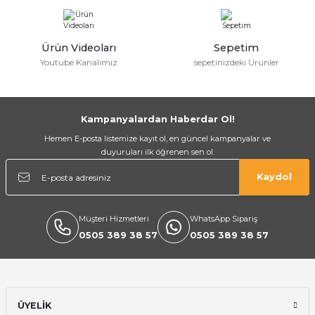
Ürün Videoları
Sepetim
Youtube Kanalımız
sepetinizdeki Ürünler
Kampanyalardan Haberdar Ol!
a Bağlantısı
Hemen E-posta listemize kayıt ol, en güncel kampanyalar ve
duyuruları ilk öğrenen sen ol.
 Bağlantısı
Kaydol
Müşteri Hizmetleri
WhatsApp Sipariş
0505 389 38 57
0505 389 38 57
ÜYELİK