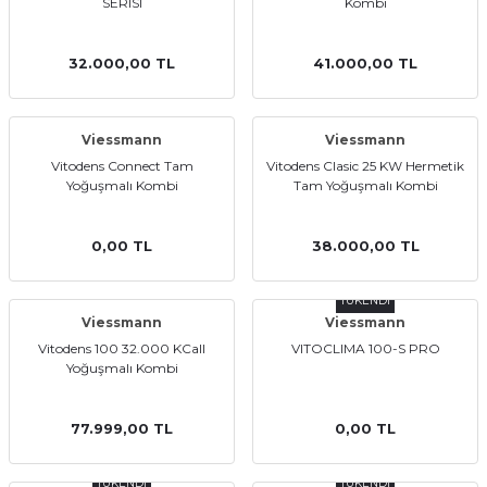
SERISI
Kombi
32.000,00 TL
41.000,00 TL
Viessmann
Viessmann
Vitodens Connect Tam
Vitodens Clasic 25 KW Hermetik
a Bağlantısı
Yoğuşmalı Kombi
Tam Yoğuşmalı Kombi
 Bağlantısı
0,00 TL
38.000,00 TL
TÜKENDİ
Viessmann
Viessmann
Vitodens 100 32.000 KCall
VITOCLIMA 100-S PRO
Yoğuşmalı Kombi
77.999,00 TL
0,00 TL
TÜKENDİ
TÜKENDİ