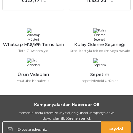
7.023,77 TL
11.633,20 TL
Whatsap Müşteri Temsilcisi
Kolay Ödeme Seçeneği
Teta Güvencesiyle
Kredi kartıyla tek çekim veya havale
Ürün Videoları
Sepetim
Youtube Kanalımız
sepetinizdeki Ürünler
Kampanyalardan Haberdar Ol!
Hemen E-posta listemize kayıt ol, en güncel kampanyalar ve
duyuruları ilk öğrenen sen ol.
Kaydol