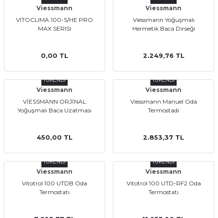
Viessmann
Viessmann
VITOCLIMA 100-S/HE PRO
Viessmann Yoğuşmalı
MAX SERISI
Hermetik Baca Dirseği
Ekipmanları
0,00 TL
2.249,76 TL
TÜKENDİ
TÜKENDİ
Viessmann
Viessmann
VİESSMANN ORJİNAL
Viessmann Manuel Oda
Yoğuşmalı Baca Uzatması
Termostadı
450,00 TL
2.853,37 TL
TÜKENDİ
TÜKENDİ
Viessmann
Viessmann
Vitotrol 100 UTDB Oda
Vitotrol 100 UTD-RF2 Oda
Termostatı
Termostatı