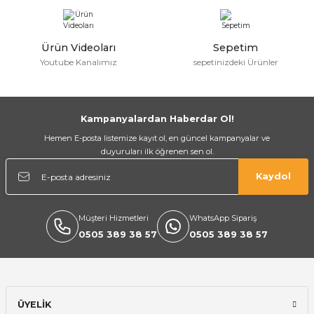
Ürün Videoları
Sepetim
Youtube Kanalımız
sepetinizdeki Ürünler
Kampanyalardan Haberdar Ol!
a Bağlantısı
Hemen E-posta listemize kayıt ol, en güncel kampanyalar ve
duyuruları ilk öğrenen sen ol.
 Bağlantısı
Kaydol
Müşteri Hizmetleri
WhatsApp Sipariş
0505 389 38 57
0505 389 38 57
ÜYELİK