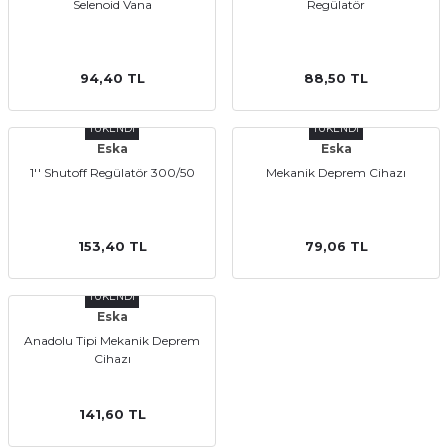
Selenoid Vana
Regülatör
94,40 TL
88,50 TL
TÜKENDİ
TÜKENDİ
Eska
Eska
a Bağlantısı
1'' Shutoff Regülatör 300/50
Mekanik Deprem Cihazı
 Bağlantısı
153,40 TL
79,06 TL
TÜKENDİ
Eska
Anadolu Tipi Mekanik Deprem
Cihazı
141,60 TL