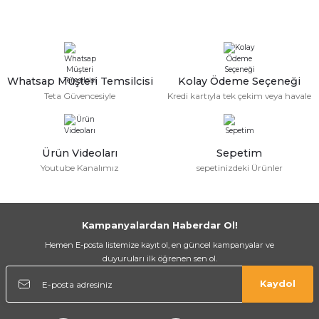
Whatsap Müşteri Temsilcisi
Kolay Ödeme Seçeneği
Ekipmanları
Teta Güvencesiyle
Kredi kartıyla tek çekim veya havale
Ürün Videoları
Sepetim
Youtube Kanalımız
sepetinizdeki Ürünler
Kampanyalardan Haberdar Ol!
Hemen E-posta listemize kayıt ol, en güncel kampanyalar ve
duyuruları ilk öğrenen sen ol.
Kaydol