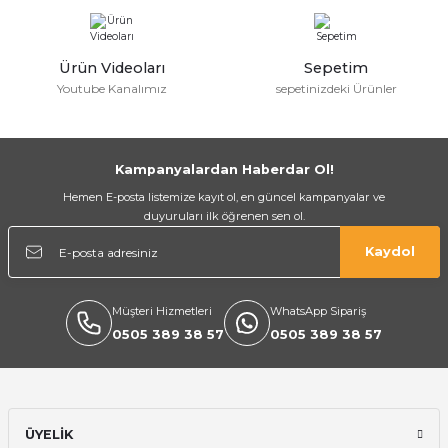
Ürün Videoları
Sepetim
Youtube Kanalımız
sepetinizdeki Ürünler
Kampanyalardan Haberdar Ol!
a Bağlantısı
Hemen E-posta listemize kayıt ol, en güncel kampanyalar ve
duyuruları ilk öğrenen sen ol.
 Bağlantısı
Kaydol
Müşteri Hizmetleri
WhatsApp Sipariş
0505 389 38 57
0505 389 38 57
ÜYELİK