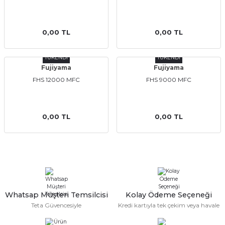
0,00 TL
0,00 TL
Ekipmanları
TÜKENDİ
TÜKENDİ
Fujiyama
Fujiyama
FHS 12000 MFC
FHS 9000 MFC
0,00 TL
0,00 TL
Whatsap Müşteri Temsilcisi
Kolay Ödeme Seçeneği
Teta Güvencesiyle
Kredi kartıyla tek çekim veya havale