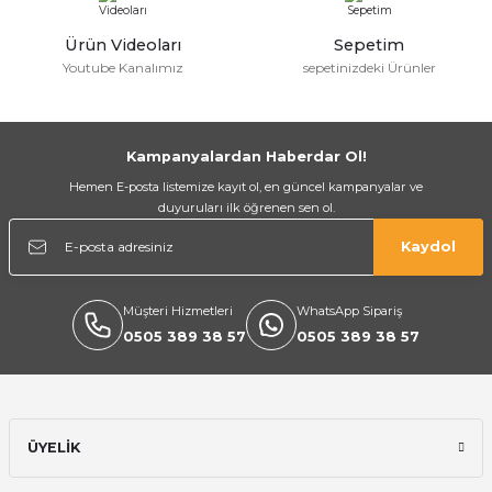
Ürün Videoları
Sepetim
Youtube Kanalımız
sepetinizdeki Ürünler
Kampanyalardan Haberdar Ol!
Hemen E-posta listemize kayıt ol, en güncel kampanyalar ve
duyuruları ilk öğrenen sen ol.
Kaydol
Müşteri Hizmetleri
WhatsApp Sipariş
0505 389 38 57
0505 389 38 57
ÜYELİK