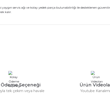
ygın servis ağı ve kolay yedek parça bulunabilirliği ile desteklenen güvenilir b
mek kalır.
nularda yetersiz gördüğünüz noktaları öneri formunu kullanarak tarafımız
Ürün hakkında henüz soru sorulmamış.
Bu ürüne ilk yorumu siz yapın!
Sitemize ilk yorumu siz yapın!
Deneyimini Paylaş
Yorum Yaz
Soru Sor
y Ödeme Seçeneği
Ürün Videola
tıyla tek çekim veya havale
Youtube Kanalım