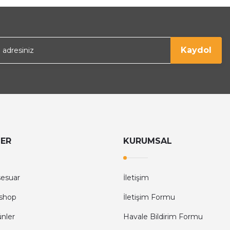
Gönder
Kaydol
LER
KURUMSAL
sesuar
İletişim
shop
İletişim Formu
ünler
Havale Bildirim Formu