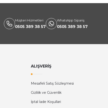
Müşteri Hizmetleri
WhatsApp Sipariş
0505 389 38 57
0505 389 38 57
ALIŞVERİŞ
Mesafeli Satış Sözleşmesi
Gizlilik ve Güvenlik
İptal İade Koşullari