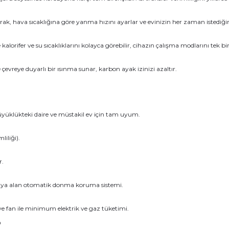
rak, hava sıcaklığına göre yanma hızını ayarlar ve evinizin her zaman istediği
 kalorifer ve su sıcaklıklarını kolayca görebilir, cihazın çalışma modlarını tek b
evreye duyarlı bir ısınma sunar, karbon ayak izinizi azaltır.
yüklükteki daire ve müstakil ev için tam uyum.
iliği).
r.
aya alan otomatik donma koruma sistemi.
 fan ile minimum elektrik ve gaz tüketimi.
?