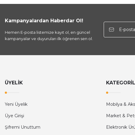
Kampanyalardan Haberdar Ol!
Hemen E-posta listemize kayıt ol, en güncel
kampanyalar ve duyuruları ilk öğrenen sen ol.
ÜYELİK
KATEGORİ
Yeni Üyelik
Mobilya & Ak
Üye Girişi
Market & Pet
Şifremi Unuttum
Elektronik Ür