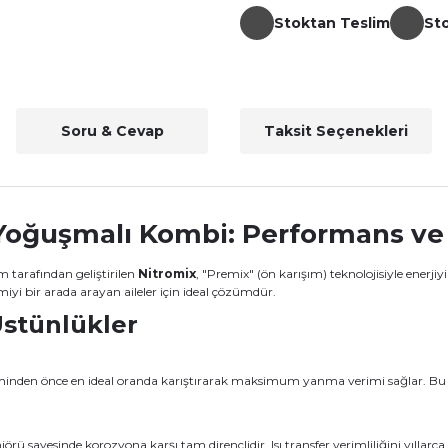
Stoktan Teslim
St
Soru & Cevap
Taksit Seçenekleri
ğuşmalı Kombi: Performans ve T
tarafından geliştirilen
Nitromix
, "Premix" (ön karışım) teknolojisiyle enerji
iyi bir arada arayan aileler için ideal çözümdür.
Üstünlükler
nden önce en ideal oranda karıştırarak maksimum yanma verimi sağlar. Bu sa
 sayesinde korozyona karşı tam dirençlidir. Isı transfer verimliliğini yıllarca 