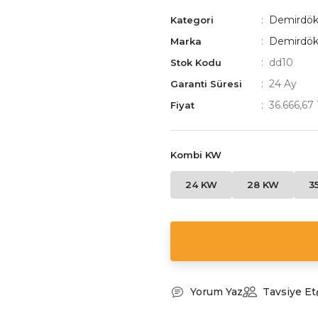
Demirdö
Kategori
Demirdö
Marka
dd10
Stok Kodu
24 Ay
Garanti Süresi
36.666,67
Fiyat
Kombi KW
24 KW
28 KW
3
Yorum Yaz
Tavsiye Et