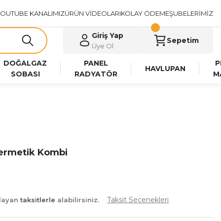
OUTUBE KANALIMIZ
ÜRÜN VİDEOLARI
KOLAY ÖDEME
ŞUBELERİMİZ
Giriş Yap
Sepetim
Üye Ol
DOĞALGAZ
PANEL
P
HAVLUPAN
SOBASI
RADYATÖR
M
Hermetik Kombi
Taksit Seçenekleri
şlayan
taksitlerle
alabilirsiniz.