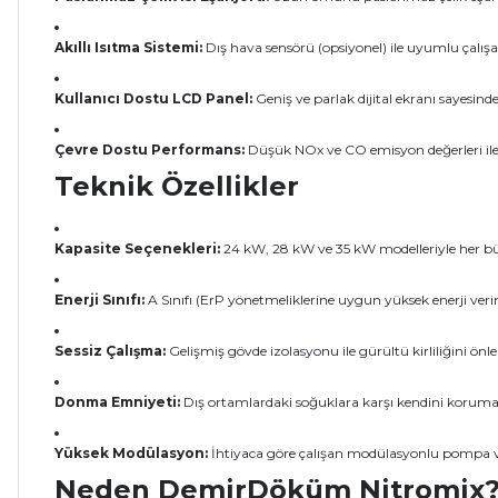
Akıllı Isıtma Sistemi:
Dış hava sensörü (opsiyonel) ile uyumlu çalışa
Kullanıcı Dostu LCD Panel:
Geniş ve parlak dijital ekranı sayesinde
Çevre Dostu Performans:
Düşük NOx ve CO emisyon değerleri ile ç
Teknik Özellikler
Kapasite Seçenekleri:
24 kW, 28 kW ve 35 kW modelleriyle her bü
Enerji Sınıfı:
A Sınıfı (ErP yönetmeliklerine uygun yüksek enerji veriml
Sessiz Çalışma:
Gelişmiş gövde izolasyonu ile gürültü kirliliğini önle
Donma Emniyeti:
Dış ortamlardaki soğuklara karşı kendini korum
Yüksek Modülasyon:
İhtiyaca göre çalışan modülasyonlu pompa ve
Neden DemirDöküm Nitromix