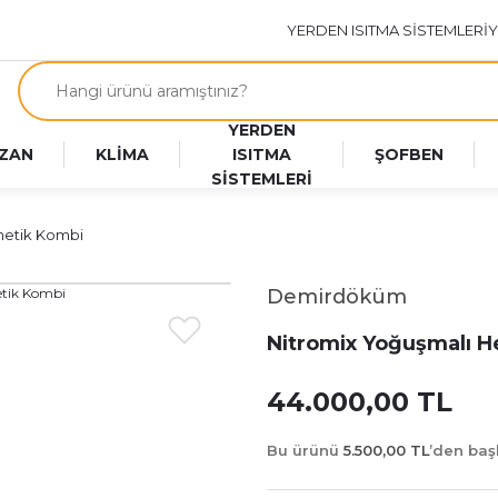
YERDEN ISITMA SİSTEMLERİ
Y
YERDEN
ZAN
KLİMA
ISITMA
ŞOFBEN
SİSTEMLERİ
metik Kombi
Demirdöküm
Nitromix Yoğuşmalı 
44.000,00 TL
Bu ürünü
5.500,00 TL
’den ba