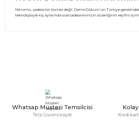
Nitromix, sadece bir kombi değil; DemirDöküm’ün Türkiye genelindeki ya
teknolojisiyle kış aylarında size sadece evinizin sıcaklığının keyfini sür
Bu ürünün fiyat bilgisi, resim, ürün açıklamalarında ve diğer ko
Görüş ve önerileriniz için teşekkür ederiz.
Ürün resmi kalitesiz, bozuk veya görüntülenemiyor.
Ürün açıklamasında eksik bilgiler bulunuyor.
Ürün bilgilerinde hatalar bulunuyor.
Ürün fiyatı diğer sitelerden daha pahalı.
Bu ürüne benzer farklı alternatifler olmalı.
Whatsap Müşteri Temsilcisi
Kola
Teta Güvencesiyle
Kredi kar