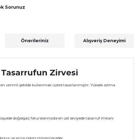
ok Sorunuz
Önerileriniz
Alışveriş Deneyimi
asarrufun Zirvesi
yi en verimli şekilde kullanmak üzere tasarlanmıştır. Yüksek ısıtma
yede doğalgaz faturalarınızda en üst seviyede tasarruf imkanı
korur ve arıza riskini minimize eder.