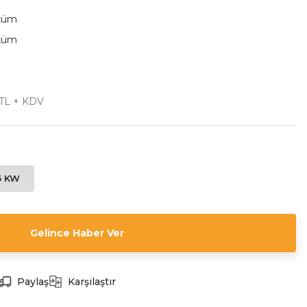
küm
küm
 TL + KDV
5 KW
Gelince Haber Ver
Paylaş
Karşılaştır