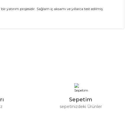
ir yatırım projesidir. Sağlam iç aksamı ve yıllarca test edilmiş
a iletebilirsiniz.
rı
Sepetim
ız
sepetinizdeki Ürünler