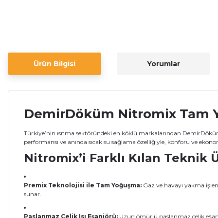
Ürün Bilgisi
Yorumlar
DemirDöküm Nitromix Tam Yo
Türkiye’nin ısıtma sektöründeki en köklü markalarından DemirDöküm 
performansı ve anında sıcak su sağlama özelliğiyle, konforu ve ekonom
Nitromix’i Farklı Kılan Teknik 
Premix Teknolojisi ile Tam Yoğuşma:
Gaz ve havayı yakma işlemi
sunar.
Paslanmaz Çelik Isı Eşanjörü:
Uzun ömürlü paslanmaz çelik eşanjörü