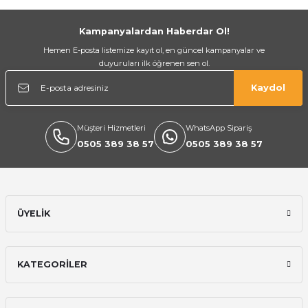
Gönder
Kampanyalardan Haberdar Ol!
Hemen E-posta listemize kayıt ol, en güncel kampanyalar ve
duyuruları ilk öğrenen sen ol.
Kaydol
Müşteri Hizmetleri
WhatsApp Sipariş
0505 389 38 57
0505 389 38 57
ÜYELİK
KATEGORİLER