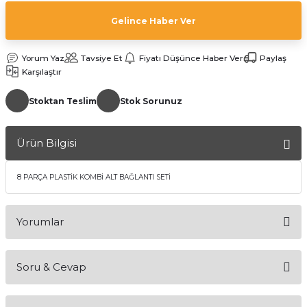
Gelince Haber Ver
Yorum Yaz
Tavsiye Et
Fiyatı Düşünce Haber Ver
Paylaş
Karşılaştır
Stoktan Teslim
Stok Sorunuz
a Bağlantısı
Ürün Bilgisi
 Bağlantısı
8 PARÇA PLASTİK KOMBİ ALT BAĞLANTI SETİ
Yorumlar
Soru & Cevap
Bu ürüne ilk yorumu siz yapın!