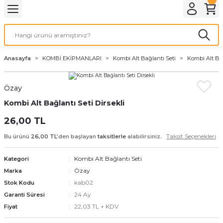
Geri Dön
Geri Dön
Geri Dön
Geri Dön
Geri Dön
Geri Dön
Geri Dön
Geri Dön
Geri Dön
Geri Dön
PMANLARI
İ KOMBİ
 SOBASI
DYATÖR
MALZEME
Duvar Tipi
Hermetik Sobalar
Anasayfa
KOMBİ EKİPMANLARI
Kombi Alt Bağlantı Seti
Kombi Alt Bağ
AN
ar
n
12.000 BTU
Dikey 11000 Seri
Özay
ı
ZAN
malar
ofben
n
18.000 BTU
11000 Seri
Kombi Alt Bağlantı Seti Dirsekli
24.000 BTU
Modern Seri
26,00 TL
Taksit Seçenekleri
Bu ürünü
26,00 TL
’den başlayan
taksitlerle
alabilirsiniz.
ntı Seti
9.000 BTU
Klasik Seri
Kombi Alt Bağlantı Seti
Kategori
Klasik Camlı Seri
Özay
Marka
kab02
Stok Kodu
24 Ay
Garanti Süresi
22,03 TL + KDV
Fiyat