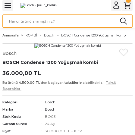
Geri Dön
Geri Dön
Geri Dön
Geri Dön
Geri Dön
Geri Dön
Geri Dön
Geri Dön
Geri Dön
Geri Dön
PMANLARI
İ KOMBİ
 SOBASI
DYATÖR
MALZEME
Duvar Tipi
Hermetik Sobalar
Anasayfa
KOMBİ
Bosch
BOSCH Condense 1200 Yoğuşmalı kombi
AN
ar
n
12.000 BTU
Dikey 11000 Seri
Bosch
ı
ZAN
malar
ofben
n
18.000 BTU
11000 Seri
BOSCH Condense 1200 Yoğuşmalı kombi
24.000 BTU
Modern Seri
36.000,00 TL
Taksit
Bu ürünü
4.500,00 TL
’den başlayan
taksitlerle
alabilirsiniz.
ntı Seti
9.000 BTU
Klasik Seri
Seçenekleri
Klasik Camlı Seri
Bosch
Kategori
Bosch
Marka
BO03
Stok Kodu
24 Ay
Garanti Süresi
30.000,00 TL + KDV
Fiyat