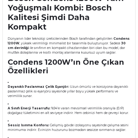
Yoğuşmalı Kombi: Bosch
Kalitesi Şimdi Daha
Kompakt
Ekipmanları
Dünyanın lider teknoloji üreticilerinden Bosch tarafından geliştirilen
Condens
1200W
, yüksek verimliliği minimalist bir tasarımla buluşturuyor. Sadece
30
cm derinliği
ile sınıfının en kompakt cihazlarından biri olan bu model, dar
mutfak dolaplarına ve kısıtlı montaj alanlarına kusursuz uyum sağlar.
Condens 1200W’ın Öne Çıkan
Özellikleri
Dayanıklı Paslanmaz Çelik Eşanjör:
Uzun ömürlü ve korozyona dayanıklı
paslanmaz çelik ısı eşanjörü sayesinde yıllar boyu yüksek performans ve
verimlilik sunar.
A Sınıfı Enerji Tasarrufu:
%94'e varan mevsimsel verimlilik oranıyla (ErP)
doğalgaz tüketimini en alt seviyeye indirir. Hem cebinizi hem de çevreyi korur.
Sessiz Isınma Konforu:
Gelişmiş gövde izolasyonu sayesinde çalışma sesini
minimuma indirir. Evinizin huzurunu bozmadan sessizce ısınmanızı sağlar.