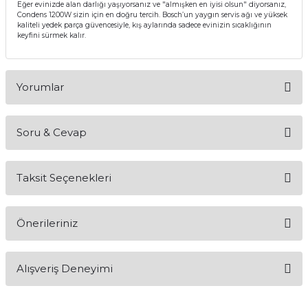
Eğer evinizde alan darlığı yaşıyorsanız ve "almışken en iyisi olsun" diyorsanız,
Condens 1200W sizin için en doğru tercih. Bosch’un yaygın servis ağı ve yüksek
kaliteli yedek parça güvencesiyle, kış aylarında sadece evinizin sıcaklığının
keyfini sürmek kalır.
Yorumlar
Soru & Cevap
Bu ürüne ilk yorumu siz yapın!
Taksit Seçenekleri
Yorum Yaz
Ürün hakkında henüz soru sorulmamış.
Önerileriniz
Soru Sor
Bu ürünün fiyat bilgisi, resim, ürün açıklamalarında ve diğer
Alışveriş Deneyimi
konularda yetersiz gördüğünüz noktaları öneri formunu
kullanarak tarafımıza iletebilirsiniz.
Görüş ve önerileriniz için teşekkür ederiz.