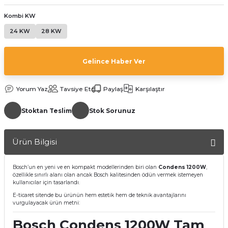
Kombi KW
24 KW
28 KW
Gelince Haber Ver
a Bağlantısı
Yorum Yaz
Tavsiye Et
Paylaş
Karşılaştır
Stoktan Teslim
Stok Sorunuz
 Bağlantısı
Ürün Bilgisi
Bosch’un en yeni ve en kompakt modellerinden biri olan
Condens 1200W
,
özellikle sınırlı alanı olan ancak Bosch kalitesinden ödün vermek istemeyen
kullanıcılar için tasarlandı.
E-ticaret sitende bu ürünün hem estetik hem de teknik avantajlarını
vurgulayacak ürün metni:
Bosch Condens 1200W Tam