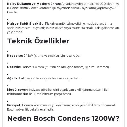
Kolay Kullanım ve Modern Ekran:
Arkadan aydınlatmalı, net LCD ekranı ve
kullanıcı dostu 7 adet kontrol tuşu sayesinde sıcaklık ayarlarını yapmak çok
basittir.
Hızlı ve Sabit Sıcak Su:
Plakalı eşanjör teknolojisi ile musluğu açtığınız
anda hızlıca sıcak suya erişirsiniz; duşta veya mutfakta sıcaklık dalgalanmaları
yaşanmaz.
Teknik Özellikler
Kapasite:
24 kW (Isıtma ve sıcak su için ideal güç).
Derinlik:
Sadece 300 mm (Mutfak dolabı içine montaj için mükemmel).
Ağırlık:
Hafif yapısı ile kolay ve hızlı montaj imkanı.
Modülasyon:
İhtiyaca göre kendini ayarlayan akıllı yanma sistemi ile
minimum dur-kalk, maksimum parça ömrü.
Emniyet:
Donma koruması ve yüksek basınç emniyeti dahil tam donanımlı
Bosch güvenlik paketine sahiptir.
Neden Bosch Condens 1200W?