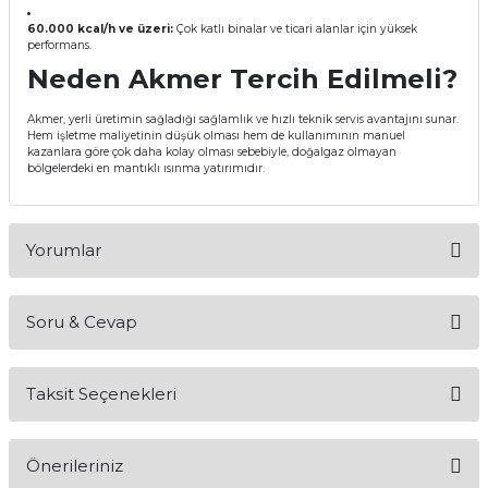
60.000 kcal/h ve üzeri:
Çok katlı binalar ve ticari alanlar için yüksek
performans.
Neden Akmer Tercih Edilmeli?
Akmer, yerli üretimin sağladığı sağlamlık ve hızlı teknik servis avantajını sunar.
Hem işletme maliyetinin düşük olması hem de kullanımının manuel
kazanlara göre çok daha kolay olması sebebiyle, doğalgaz olmayan
bölgelerdeki en mantıklı ısınma yatırımıdır.
Yorumlar
Soru & Cevap
Bu ürüne ilk yorumu siz yapın!
Taksit Seçenekleri
Yorum Yaz
Ürün hakkında henüz soru sorulmamış.
Önerileriniz
Soru Sor