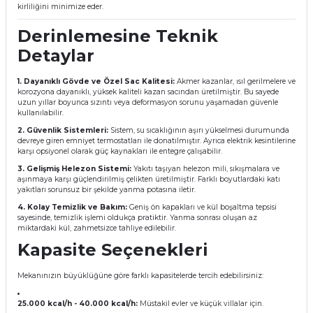
kirliliğini minimize eder.
Derinlemesine Teknik
Detaylar
1. Dayanıklı Gövde ve Özel Sac Kalitesi:
Akmer kazanlar, ısıl gerilmelere ve
korozyona dayanıklı, yüksek kaliteli kazan sacından üretilmiştir. Bu sayede
uzun yıllar boyunca sızıntı veya deformasyon sorunu yaşamadan güvenle
kullanılabilir.
2. Güvenlik Sistemleri:
Sistem, su sıcaklığının aşırı yükselmesi durumunda
devreye giren emniyet termostatları ile donatılmıştır. Ayrıca elektrik kesintilerine
karşı opsiyonel olarak güç kaynakları ile entegre çalışabilir.
3. Gelişmiş Helezon Sistemi:
Yakıtı taşıyan helezon mili, sıkışmalara ve
aşınmaya karşı güçlendirilmiş çelikten üretilmiştir. Farklı boyutlardaki katı
yakıtları sorunsuz bir şekilde yanma potasına iletir.
4. Kolay Temizlik ve Bakım:
Geniş ön kapakları ve kül boşaltma tepsisi
sayesinde, temizlik işlemi oldukça pratiktir. Yanma sonrası oluşan az
miktardaki kül, zahmetsizce tahliye edilebilir.
Kapasite Seçenekleri
Mekanınızın büyüklüğüne göre farklı kapasitelerde tercih edebilirsiniz:
25.000 kcal/h - 40.000 kcal/h:
Müstakil evler ve küçük villalar için.