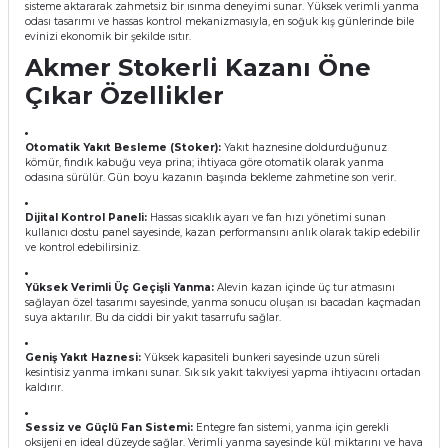
sisteme aktararak zahmetsiz bir ısınma deneyimi sunar. Yüksek verimli yanma
odası tasarımı ve hassas kontrol mekanizmasıyla, en soğuk kış günlerinde bile
evinizi ekonomik bir şekilde ısıtır.
Akmer Stokerli Kazanı Öne
Çıkar Özellikler
Ekipmanları
Otomatik Yakıt Besleme (Stoker):
Yakıt haznesine doldurduğunuz
kömür, fındık kabuğu veya prina; ihtiyaca göre otomatik olarak yanma
odasına sürülür. Gün boyu kazanın başında bekleme zahmetine son verir.
Dijital Kontrol Paneli:
Hassas sıcaklık ayarı ve fan hızı yönetimi sunan
kullanıcı dostu panel sayesinde, kazan performansını anlık olarak takip edebilir
ve kontrol edebilirsiniz.
Yüksek Verimli Üç Geçişli Yanma:
Alevin kazan içinde üç tur atmasını
sağlayan özel tasarımı sayesinde, yanma sonucu oluşan ısı bacadan kaçmadan
suya aktarılır. Bu da ciddi bir yakıt tasarrufu sağlar.
Geniş Yakıt Haznesi:
Yüksek kapasiteli bunkeri sayesinde uzun süreli
kesintisiz yanma imkanı sunar. Sık sık yakıt takviyesi yapma ihtiyacını ortadan
kaldırır.
Sessiz ve Güçlü Fan Sistemi:
Entegre fan sistemi, yanma için gerekli
oksijeni en ideal düzeyde sağlar. Verimli yanma sayesinde kül miktarını ve hava