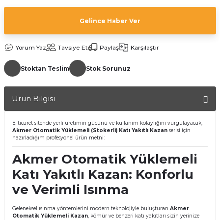
Gelince Haber Ver
Yorum Yaz
Tavsiye Et
Paylaş
Karşılaştır
Stoktan Teslim
Stok Sorunuz
a Bağlantısı
Ürün Bilgisi
 Bağlantısı
E-ticaret sitende yerli üretimin gücünü ve kullanım kolaylığını vurgulayacak,
Akmer Otomatik Yüklemeli (Stokerli) Katı Yakıtlı Kazan
serisi için
hazırladığım profesyonel ürün metni:
Akmer Otomatik Yüklemeli
Katı Yakıtlı Kazan: Konforlu
ve Verimli Isınma
Geleneksel ısınma yöntemlerini modern teknolojiyle buluşturan
Akmer
Otomatik Yüklemeli Kazan
, kömür ve benzeri katı yakıtları sizin yerinize