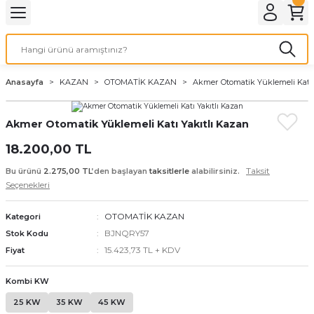
Geri Dön
Geri Dön
Geri Dön
Geri Dön
Geri Dön
Geri Dön
Geri Dön
Geri Dön
Geri Dön
Geri Dön
PMANLARI
İ KOMBİ
 SOBASI
DYATÖR
MALZEME
Duvar Tipi
Hermetik Sobalar
Anasayfa
KAZAN
OTOMATİK KAZAN
Akmer Otomatik Yüklemeli Katı 
AN
ar
n
12.000 BTU
Dikey 11000 Seri
Akmer Otomatik Yüklemeli Katı Yakıtlı Kazan
ı
ZAN
malar
ofben
n
18.000 BTU
11000 Seri
18.200,00 TL
24.000 BTU
Modern Seri
Taksit
Bu ürünü
2.275,00 TL
’den başlayan
taksitlerle
alabilirsiniz.
Seçenekleri
ntı Seti
9.000 BTU
Klasik Seri
OTOMATİK KAZAN
Kategori
Klasik Camlı Seri
BJNQRY57
Stok Kodu
15.423,73 TL + KDV
Fiyat
Kombi KW
25 KW
35 KW
45 KW