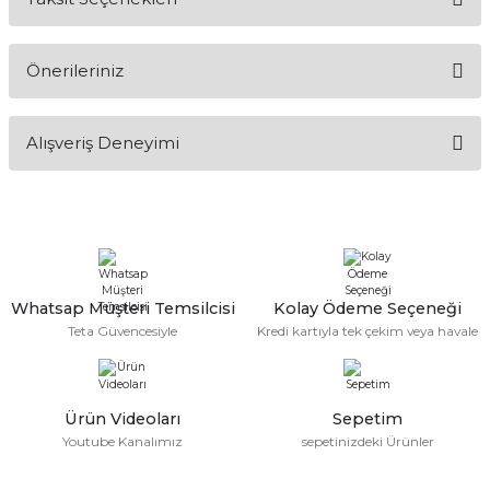
Yorum Yaz
Ürün hakkında henüz soru sorulmamış.
Önerileriniz
Soru Sor
Ekipmanları
Bu ürünün fiyat bilgisi, resim, ürün açıklamalarında ve diğer
Alışveriş Deneyimi
konularda yetersiz gördüğünüz noktaları öneri formunu
kullanarak tarafımıza iletebilirsiniz.
Görüş ve önerileriniz için teşekkür ederiz.
Sitemize ilk yorumu siz yapın!
Ürün resmi kalitesiz, bozuk veya görüntülenemiyor.
Ürün açıklamasında eksik bilgiler bulunuyor.
Deneyimini Paylaş
Ürün bilgilerinde hatalar bulunuyor.
Whatsap Müşteri Temsilcisi
Kolay Ödeme Seçeneği
Teta Güvencesiyle
Kredi kartıyla tek çekim veya havale
Ürün fiyatı diğer sitelerden daha pahalı.
Bu ürüne benzer farklı alternatifler olmalı.
Ürün Videoları
Sepetim
Youtube Kanalımız
sepetinizdeki Ürünler