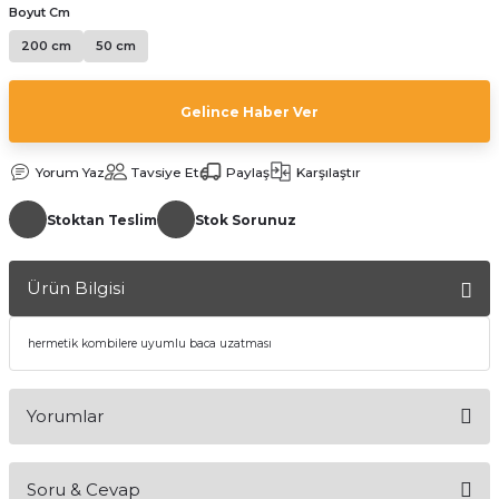
Boyut Cm
200 cm
50 cm
Gelince Haber Ver
Yorum Yaz
Tavsiye Et
Paylaş
Karşılaştır
a Bağlantısı
Stoktan Teslim
Stok Sorunuz
 Bağlantısı
Ürün Bilgisi
hermetik kombilere uyumlu baca uzatması
Yorumlar
Soru & Cevap