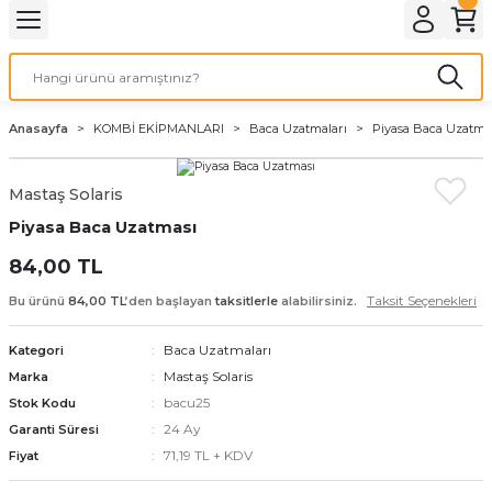
Geri Dön
Geri Dön
Geri Dön
Geri Dön
Geri Dön
Geri Dön
Geri Dön
Geri Dön
Geri Dön
Geri Dön
PMANLARI
İ KOMBİ
 SOBASI
DYATÖR
MALZEME
Duvar Tipi
Hermetik Sobalar
Anasayfa
KOMBİ EKİPMANLARI
Baca Uzatmaları
Piyasa Baca Uzatma
AN
ar
n
12.000 BTU
Dikey 11000 Seri
Mastaş Solaris
ı
ZAN
malar
ofben
n
18.000 BTU
11000 Seri
Piyasa Baca Uzatması
24.000 BTU
Modern Seri
84,00 TL
Taksit Seçenekleri
Bu ürünü
84,00 TL
’den başlayan
taksitlerle
alabilirsiniz.
ntı Seti
9.000 BTU
Klasik Seri
Baca Uzatmaları
Kategori
Klasik Camlı Seri
Mastaş Solaris
Marka
bacu25
Stok Kodu
24 Ay
Garanti Süresi
71,19 TL + KDV
Fiyat