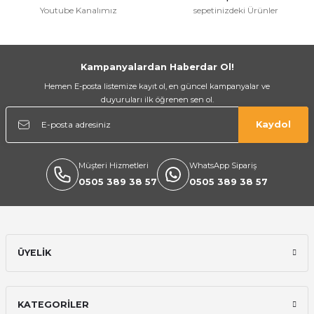
Youtube Kanalımız
sepetinizdeki Ürünler
Gönder
Kampanyalardan Haberdar Ol!
Hemen E-posta listemize kayıt ol, en güncel kampanyalar ve
duyuruları ilk öğrenen sen ol.
Kaydol
Müşteri Hizmetleri
WhatsApp Sipariş
0505 389 38 57
0505 389 38 57
ÜYELİK
KATEGORİLER